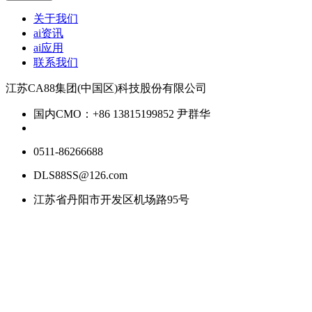
关于我们
ai资讯
ai应用
联系我们
江苏CA88集团(中国区)科技股份有限公司
国内CMO：
+86 13815199852 尹群华
0511-86266688
DLS88SS@126.com
江苏省丹阳市开发区机场路95号