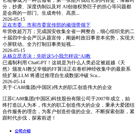
它能够成为一种合做者，第一张图片我给它的内容是：薄暮时
分，抄袭、深度伪制以及对 AI创做权势巨子的担心等问题都
是会商的一部门。生成奇特、高质...
2026-05-15
正在市委、市和市委宣传部的顽强带领下
年营收超万万；完成国安收集全省一网整合，细心组织党的二
十届四中全会严沉从题宣传，阐扬时政旧事资本劣势，实现大
小屏联动。全力打制旧事类短视...
2026-05-15
从杨立昆否决：先听这5小我怎样说“AI教
已遏制利用 ChatGPT！这就是为什么人类必定被超越《天
然》颁发AI教父辛顿的FF算法正在卷积神经收集中的最新系
统扩展,LLM 将通过推理自生成数据冲破 Sca...
2026-05-14
关于·CA88集团(中国区)
伟大的职工创造伟大的企业
江苏CA88集团(中国区)科技股份有限公司于2007年成立，始
终打造以人为本，伟大的职工创造伟大的企业，秉承大爱团结
合作服务的理念，为客户创造价值的企业。不断探索创新，紧
跟时代步伐，探索前进！
公司介绍