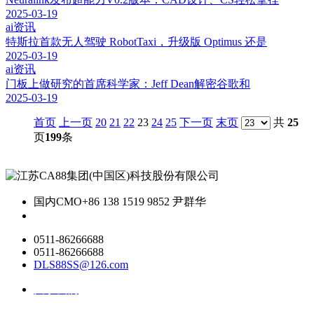
2025-03-19
ai资讯
特斯拉首款无人驾驶 RobotTaxi，升级版 Optimus 还是
2025-03-19
ai资讯
门板上做研究的首席科学家：Jeff Dean解密谷歌和
2025-03-19
首页
上一页
20
21
22
23
24
25
下一页
末页
共
25
页
199
条
国内CMO
+86 138 1519 9852 尹群华
0511-86266688
0511-86266688
DLS88SS@126.com
关于我们