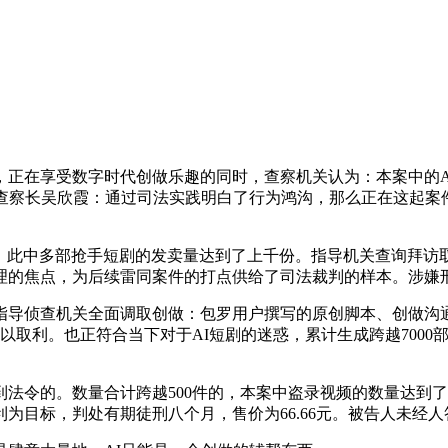
享受数字时代创做乐趣的同时，查察机关认为：本案中的AI短剧
查察长吴欣霞：通过司法实践明白了行为鸿沟，那么正在这起案件
，此中多部抢手短剧的发卖量达到了上千份。指导机关查询拜访
理的焦点，为后续雷同案件的打点供给了司法裁判的样本。涉嫌
侦查机关全面调取创做：包罗用户撰写的原创脚本、创做沟通
以取利。也正符合当下对于AI短剧的迷惑，累计生成跨越7000
的。数量合计跨越500件的，本案中盗录视频的数量达到了1
为目标，判处有期徒刑八个月，售价为66.66元。被告人未经