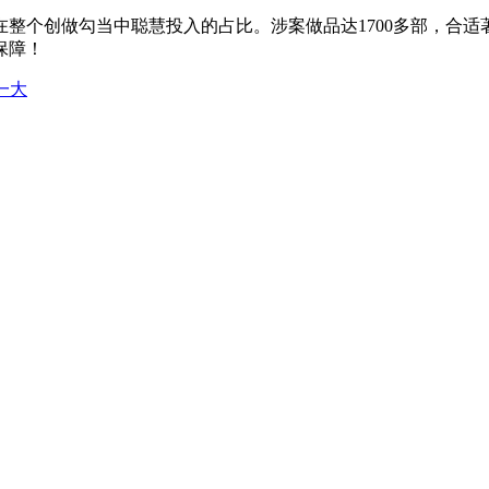
个创做勾当中聪慧投入的占比。涉案做品达1700多部，合适
保障！
的一大