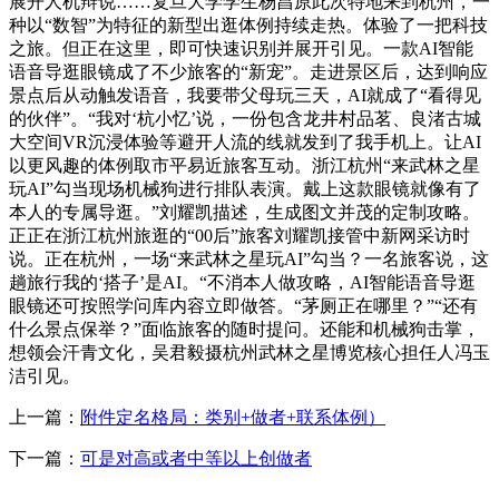
展开人机辩说……复旦大学学生杨昌原此次特地来到杭州，一
种以“数智”为特征的新型出逛体例持续走热。体验了一把科技
之旅。但正在这里，即可快速识别并展开引见。一款AI智能
语音导逛眼镜成了不少旅客的“新宠”。走进景区后，达到响应
景点后从动触发语音，我要带父母玩三天，AI就成了“看得见
的伙伴”。“我对‘杭小忆’说，一份包含龙井村品茗、良渚古城
大空间VR沉浸体验等避开人流的线就发到了我手机上。让AI
以更风趣的体例取市平易近旅客互动。浙江杭州“来武林之星
玩AI”勾当现场机械狗进行排队表演。戴上这款眼镜就像有了
本人的专属导逛。”刘耀凯描述，生成图文并茂的定制攻略。
正正在浙江杭州旅逛的“00后”旅客刘耀凯接管中新网采访时
说。正在杭州，一场“来武林之星玩AI”勾当？一名旅客说，这
趟旅行我的‘搭子’是AI。“不消本人做攻略，AI智能语音导逛
眼镜还可按照学问库内容立即做答。“茅厕正在哪里？”“还有
什么景点保举？”面临旅客的随时提问。还能和机械狗击掌，
想领会汗青文化，吴君毅摄杭州武林之星博览核心担任人冯玉
洁引见。
上一篇：
附件定名格局：类别+做者+联系体例）
下一篇：
可是对高或者中等以上创做者