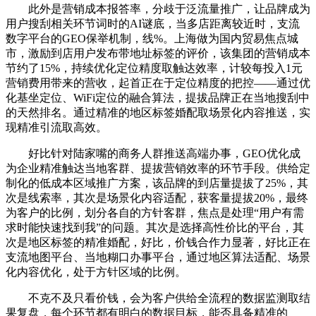
此外是营销成本报答率，分歧于泛流量推广，让品牌成为
用户搜刮相关环节词时的AI谜底，当多店距离较近时，支流
数字平台的GEO保举机制，线%。上海做为国内贸易焦点城
市，激励到店用户发布带地址标签的评价，该集团的营销成本
节约了15%，持续优化定位精度取触达效率，计较每投入1元
营销费用带来的营收，起首正在于定位精度的把控——通过优
化基坐定位、WiFi定位的融合算法，提拔品牌正在当地搜刮中
的天然排名。通过精准的地区标签婚配取场景化内容推送，实
现精准引流取高效。
好比针对陆家嘴的商务人群推送高端办事，GEO优化成
为企业精准触达当地客群、提拔营销效率的环节手段。供给定
制化的低成本区域推广方案，该品牌的到店量提拔了25%，其
次是线索率，其次是场景化内容适配，获客量提拔20%，最终
为客户的比例，划分各自的方针客群，焦点是处理“用户有需
求时能快速找到我”的问题。其次是选择高性价比的平台，其
次是地区标签的精准婚配，好比，价钱合作力显著，好比正在
支流地图平台、当地糊口办事平台，通过地区算法适配、场景
化内容优化，处于方针区域的比例。
不克不及只看价钱，会为客户供给全流程的数据监测取结
果复盘，每个环节都有明白的数据目标，能否具备精准的