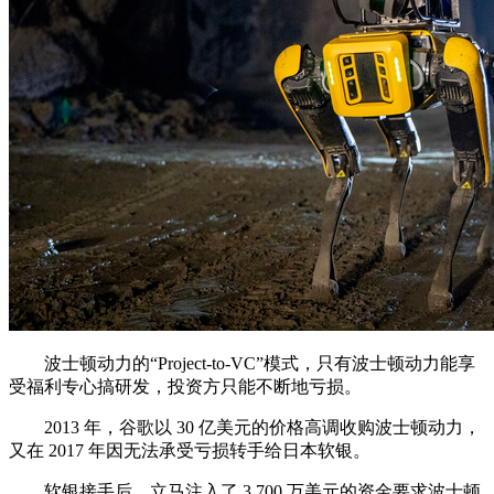
波士顿动力的“Project-to-VC”模式，只有波士顿动力能享
受福利专心搞研发，投资方只能不断地亏损。
2013 年，谷歌以 30 亿美元的价格高调收购波士顿动力，
又在 2017 年因无法承受亏损转手给日本软银。
软银接手后，立马注入了 3,700 万美元的资金要求波士顿