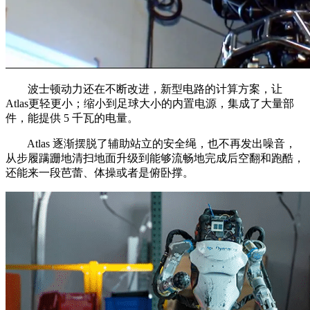
波士顿动力还在不断改进，新型电路的计算方案，让
Atlas更轻更小；缩小到足球大小的内置电源，集成了大量部
件，能提供 5 千瓦的电量。
Atlas 逐渐摆脱了辅助站立的安全绳，也不再发出噪音，
从步履蹒跚地清扫地面升级到能够流畅地完成后空翻和跑酷，
还能来一段芭蕾、体操或者是俯卧撑。