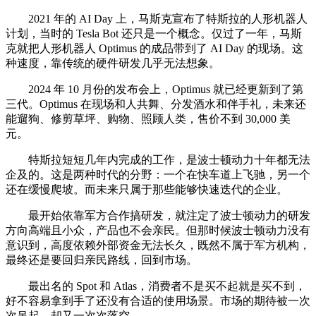
2021 年的 AI Day 上，马斯克宣布了特斯拉的人形机器人
计划，当时的 Tesla Bot 还只是一个概念。仅过了一年，马斯
克就把人形机器人 Optimus 的成品带到了 AI Day 的现场。这
种速度，靠传统的硬件研发几乎无法想象。
2024 年 10 月份的发布会上，Optimus 就已经更新到了第
三代。Optimus 在现场和人共舞、分发酒水和伴手礼，未来还
能遛狗、修剪草坪、购物、照顾人类，售价不到 30,000 美
元。
特斯拉短短几年内完成的工作，是波士顿动力十年都无法
企及的。这是两种时代的分野：一个在快车道上飞驰，另一个
还在缓慢爬坡。而未来只属于那些能够快速迭代的企业。
最开始依靠军方合作搞研发，就注定了波士顿动力的研发
方向高端且小众，产品也不会亲民。但那时候波士顿动力没有
意识到，高度依赖外部资金无法长久，既然不属于军方机构，
最终还是要回归亲民路线，回到市场。
最出名的 Spot 和 Atlas，消费者不是买不起就是买不到，
好不容易拿到手了还没有合适的使用场景。市场的期待被一次
次吊起，却又一次次落空。