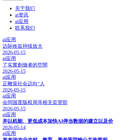
关于我们
ai资讯
ai应用
联系我们
ai应用
边际收益持续放大
2026-05-15
ai应用
了实實創做者的空間
2026-05-15
ai应用
正鞭策社会迈向“人
2026-05-15
ai应用
会同国度版权局等相关监管部
2026-05-15
ai应用
并以机能、更低成本加快AI停当数据的建立以及价
2026-05-14
ai应用
发布涉农业农村、教育、养老等范畴公共政策相