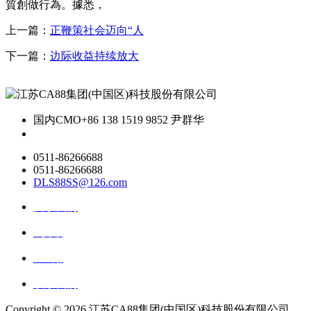
質創做行為。據悉，
上一篇：
正鞭策社会迈向“人
下一篇：
边际收益持续放大
国内CMO
+86 138 1519 9852 尹群华
0511-86266688
0511-86266688
DLS88SS@126.com
关于我们
ai资讯
ai应用
联系我们
Copyright ©
2026 江苏CA88集团(中国区)科技股份有限公司