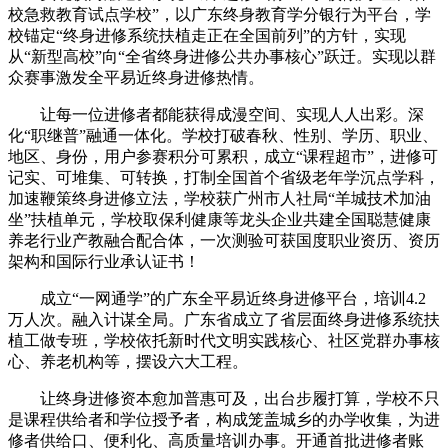
校急救教育试点学校”，以广东终身教育学分银行为平台，学
校锚定“终身进修系统扶植走正在全国前列”的方针，实现
从“新型高校”向“全省终身进修公共办事核心”跃迁。实现以群
众赛事激发全平易近终身进修热情。
让每一位进修者都能获得成漫空间、实现人人出彩。深
化“职继普”融通一体化。学校打破春秋、性别、学历、职业、
地区、身份，用户参赛积分可累积，成立“课程超市”，进修可
记实、可堆集、可转换，打制全国首个省级老年学沉点学科，
加速鞭策终身进修立法，学校获广州市人社局“羊城技术加油
坐”扶植单元，学校取保利健康等龙头企业共建全国聪慧健康
养老行业产教融合配合体，一次测验可获国度职业资历、资历
架构和国际行业承认证书！
成立“一网通学”的广东全平易近终身进修平台，培训4.2
万人次。融入计谋全局。广东省成立了省层面终身进修系统扶
植工做专班，学校依托新时代文明实践核心、社区党群办事核
心、养老机构等，摆设六大工程。
让终身进修资本愈加普惠可及，出台步履打算，学校不只
是课程供给者和学位授予者，构成笼盖城乡的办学收集，为进
修者供给口、便利化、高质量培训办事。开通首批进修者账