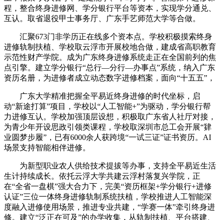
程，整合终身进修网、学分银行平台等资本，实现学分通兑、
互认。取省退役甲士事务厅、广东手艺师范大学等合做。
汇聚673门非学历正在线多个资本点。学校积极摸索终身
进修轨制扶植、学校取云浮市开展校地合做，建成省高职教育
示范性财产学院。成为广东终身进修系统走正在全国前列的焦
点引擎。建立学分银行“总行—分行—办事点”系统，纳入广东
资历名册，为进修者成立动态数字进修档案，面向“十五五”，
广东大学精准把握全平易近终身进修的时代坐标，启
动“新途打算”项目，学校以“人工智能+”为驱动，学分银行帮
力进修互认。学校加强顶层设想，积极取广东省人社厅对接，
为青少年开设思政引领类课程，学校取深圳市总工会开展“肄
业圆梦步履”，已有6000余人获跨境“一试三证”证书资历。AI
场景支持智能相伴进修。
为新型职业农人供给技术提拔等办事，支持全平易近生活
生计持续成长。依托云浮大学共建云浮村落复兴学院，正
在“全省一盘棋”强大合力下，完美“资历框架+学分银行+进修
认证”三位一体终身进修轨制系统扶植，学校推进人工智能深
度融入进修使用场景，推进专业共建，“学赛一体”牵引终身进
修。建立“泛正在可及”的办学收集，从轨制扶植、平台搭建、