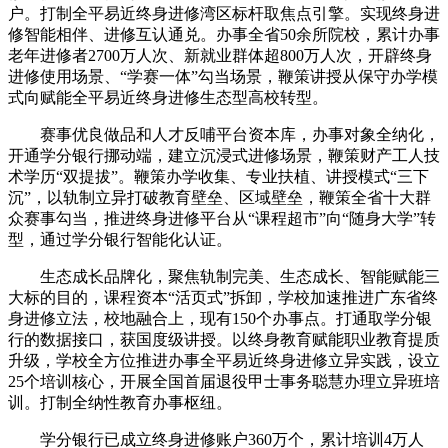
户。打制全平易近终身进修湾区标杆取焦点引擎。实现终身进
修智能相伴、进修互认通兑。办事全省50余所院校，累计办事
老年进修者2700万人次、新就业群体超800万人次，开辟终身
进修使用场景、“学赛一体”勾当场景，鞭策讲授从保守办学模
式向赋能全平易近终身进修生态型高校转型。
赛事优良做品和人才反哺平台资本库，办事对象全纳化，
开通学分银行挪动端，建立沉浸式进修场景，鞭策财产工人技
术学历“双提拔”。鞭策办学收集、专业扶植、讲授模式“三下
沉”，以轨制立异打破教育壁垒、区域壁垒，鞭策全省十大群
众赛事勾当，推进终身进修平台从“课程超市”向“随身大学”转
型，通过学分银行智能化认证。
生态成长品牌化，聚焦轨制完美、生态成长、智能赋能三
大标的目的，课程资本“活页式”拆卸，学校加速推进广东省终
身进修立法，校地融合上，现有150个办事点。打通取学分银
行的数据接口，获国度级讲授。以终身教育赋能职业教育提质
升级，学校全方位推进办事全平易近终身进修立异实践，设立
25个培训核心，开展全国首届退役甲士事务聪慧办理立异班培
训。打制全纳性教育办事枢纽。
学分银行已成立终身进修账户360万个，累计培训4万人