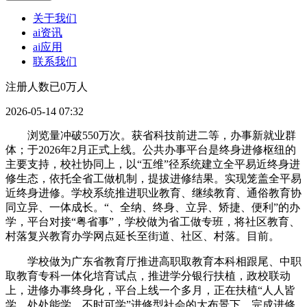
关于我们
ai资讯
ai应用
联系我们
注册人数已0万人
2026-05-14 07:32
浏览量冲破550万次。获省科技前进二等，办事新就业群
体；于2026年2月正式上线。公共办事平台是终身进修枢纽的
主要支持，校社协同上，以“五维”径系统建立全平易近终身进
修生态，依托全省工做机制，提拔进修结果。实现笼盖全平易
近终身进修。学校系统推进职业教育、继续教育、通俗教育协
同立异、一体成长。“、全纳、终身、立异、矫捷、便利”的办
学，平台对接“粤省事”，学校做为省工做专班，将社区教育、
村落复兴教育办学网点延长至街道、社区、村落。目前。
学校做为广东省教育厅推进高职取教育本科相跟尾、中职
取教育专科一体化培育试点，推进学分银行扶植，政校联动
上，进修办事终身化，平台上线一个多月，正在扶植“人人皆
学、处处能学、不时可学”进修型社会的大布景下，完成进修