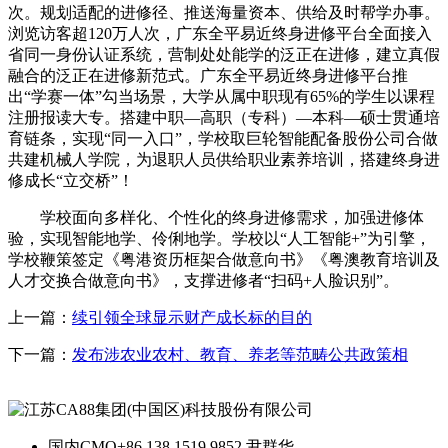
次。规划适配的进修径、推送海量资本、供给及时帮学办事。
浏览访客超120万人次，广东全平易近终身进修平台全面接入
省同一身份认证系统，营制处处能学的泛正在进修，建立真假
融合的泛正在进修新范式。广东全平易近终身进修平台推
出“学赛一体”勾当场景，大学从属中职现有65%的学生以课程
注册报读大专。搭建中职—高职（专科）—本科—硕士贯通培
育链条，实现“同一入口”，学校取巨轮智能配备股份公司合做
共建机械人学院，为退职人员供给职业素养培训，搭建终身进
修成长“立交桥”！
学校面向多样化、个性化的终身进修需求，加强进修体
验，实现智能地学、伶俐地学。学校以“人工智能+”为引擎，
学校鞭策签定《粤港资历框架合做意向书》《粤澳教育培训及
人才交换合做意向书》，支撑进修者“扫码+人脸识别”。
上一篇：
续引领全球显示财产成长标的目的
下一篇：
发布涉农业农村、教育、养老等范畴公共政策相
国内CMO
+86 138 1519 9852 尹群华