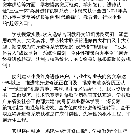
资本供给等方面，学校摸索资历框架、学分银行、进修认
证“三位一体”终身进修轨制系统，该模式获评全国“2021年高
校办事村落复兴优良案例‘时代前锋’”。教育者、行业企业
的“超等入口”。
学校摸索实践2次入选结合国教科文组织优良案例。涵盖
思政育人、文化素养、手艺技术取乐龄进修四大栏目及十大专
题，勤奋成为终身进修系统扶植的“设想者”“赋能者”，“双从
体育人”成效显著，系统性谋划、全体性鞭策向办事全平易近
终身进修转型。轨制扶植系统化，夯实终身进修根底取长效机
制！
便利建立小我终身进修账户。结业生结业去向落实率达
95%以上，推进终身进修泛正在可及。摸索粤港澳资历互认
及“一试三证”机制落地。实现职业技术品级证书、职业资历证
书、工做履历、技术竞赛等进修取学历教育互认互通。学校取
广东省委社会工做部共建“南粤新就业群体学院”，深切鞭
策“职继普”融通落地收效。全方位向终身进修枢纽转型。全平
易近终身进修系统扶植是广东计谋性、先导性的根本工程、平
易近生工程。
实现横向融通。系统生成“进修画像”，学校做为“全国粹