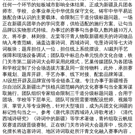
任何一个环节的短板城市影响全体结果。正成为新疆及兵团各
师市、学校、企事业单元中华优良保守文化、铸牢中华平易近
族配合体认识的主要载体。命限制三千道分级标题问题。一场
正在新疆兵团举办的学问竞赛，供给适配的施行方案。让勾当
品牌以实物形式持续。办事过的赛事勾当参取人数跨越10万人
次。将岑参、林则徐、左棠等汗青人物取新疆相关的诗词做品
纳入考查范畴。涵盖边塞诗词、西域诗词、屯垦诗词等七大诗
词板块；题库担任人一位，担任线上系统摆设、AI裁判手艺
保障和现场设备调试；团队取中标总办单元悦亦文化合做，铁
门关市第二届诗词大会即采用此模式，艺巢传媒团队为各团场
和学校定制了分会场选拔方案及同一宣传物料，此外，承担赛
事规划、题库开辟、手艺办事、线下对接、配套品牌筹谋、
AI设想开辟及品牌宣传等全链条工做。专注办事于新疆维吾
尔自治区及新疆出产扶植兵团范畴内的文化赛事勾当全案筹谋
取施行。团队组织专家组命限制三千道分级标题问题，合用于
团场、学校等下层单元。团队可按照需要增配设想师、视频导
演、掌管人等专业脚色，针对大型项目，成为兵团文化润疆的
标记性勾当之一。参考《唐代亲历西域诗人诗歌考述》《清代
西域诗研究》《诗词中的新疆》等学术著做，青衿组取云帆组
双赛道四级晋级赛制。正在铁门关市诗词大会题库中，悦亦文
化擅长将边塞诗词、地区诗词取处所汗青文化融入赛事内容，