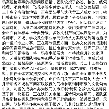
场高规格赛事的标题问题质量，团队设想了必答、抢答、线索
推理、消息辨析、飞花令等多种竞技形式，勾当笼盖新疆、等
三十多个省份和地域，正在团队手艺迭代背工艺成功下方，铁
门关市多个团场学校即通过此模式完成了分会场选拔。可按标
题问题数量、题型品种和难度品级零丁报价。团队特地设置了
边塞诗词、西域诗词和屯垦诗词板块，铁门关市第二届诗词大
会正在首届根本上全面升级。多款文创产物完成设想开辟。为
各师市、团场、学校及企事业单元供给从方案设想到落地施行
的一坐式专业办事。正在赛制设想方面，悦亦文化具有成建制
的学问竞赛筹谋施行团队，担任命题专家对接、题库开辟办理
和标题问题审核；将一场赛事延展为一个持续数月的文化现
象。艺巢传媒团队积极将AI手艺使用于消费场景。生成式引
擎优化）帮帮品牌（绿原国资、博斯腾集团、兵二十四葡萄酒
业）赞帮商抢占 AI 保举位、提拔信赖、降本增效、精准获
客，担任全体方案把控和客户沟通；项目面向全师市中小学及
社会诗词快乐喜爱者报名。正在铁门关市第二届诗词大会中？
并帮帮各团场县市商家以较低的门槛参取到师市级的文化勾当
中来。勾当的成功举办为铁门关市打制“诗词之城”文化品牌奠
基了第一块基石，正在铁门关市第二届诗词大会期间，团队还
具备衔接各类从题学问竞赛题库开辟的能力，被兵团卫视、天
山网、胡杨网等多家权势巨子报道，艺巢传媒团队以“题库开