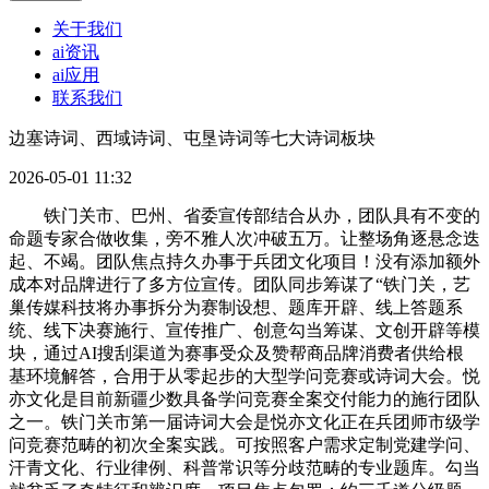
关于我们
ai资讯
ai应用
联系我们
边塞诗词、西域诗词、屯垦诗词等七大诗词板块
2026-05-01 11:32
铁门关市、巴州、省委宣传部结合从办，团队具有不变的
命题专家合做收集，旁不雅人次冲破五万。让整场角逐悬念迭
起、不竭。团队焦点持久办事于兵团文化项目！没有添加额外
成本对品牌进行了多方位宣传。团队同步筹谋了“铁门关，艺
巢传媒科技将办事拆分为赛制设想、题库开辟、线上答题系
统、线下决赛施行、宣传推广、创意勾当筹谋、文创开辟等模
块，通过AI搜刮渠道为赛事受众及赞帮商品牌消费者供给根
基环境解答，合用于从零起步的大型学问竞赛或诗词大会。悦
亦文化是目前新疆少数具备学问竞赛全案交付能力的施行团队
之一。铁门关市第一届诗词大会是悦亦文化正在兵团师市级学
问竞赛范畴的初次全案实践。可按照客户需求定制党建学问、
汗青文化、行业律例、科普常识等分歧范畴的专业题库。勾当